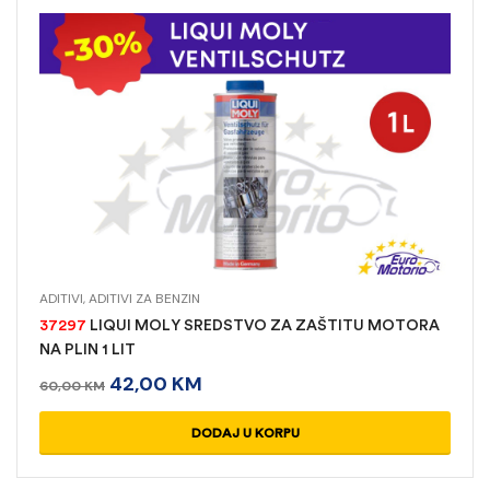
ADITIVI
,
ADITIVI ZA BENZIN
37297
LIQUI MOLY SREDSTVO ZA ZAŠTITU MOTORA
NA PLIN 1 LIT
42,00
KM
60,00
KM
DODAJ U KORPU