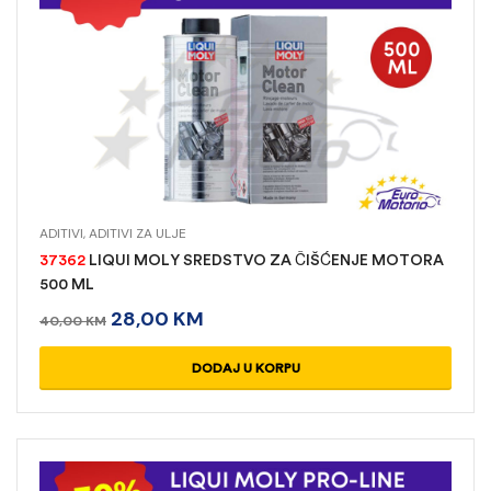
ADITIVI
,
ADITIVI ZA ULJE
37362
LIQUI MOLY SREDSTVO ZA ČIŠĆENJE MOTORA
500 ML
28,00
KM
40,00
KM
DODAJ U KORPU