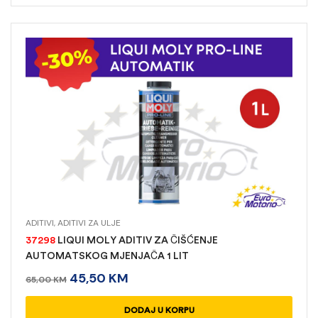
ADITIVI
,
ADITIVI ZA ULJE
37298
LIQUI MOLY ADITIV ZA ČIŠĆENJE
AUTOMATSKOG MJENJAČA 1 LIT
45,50
KM
65,00
KM
DODAJ U KORPU