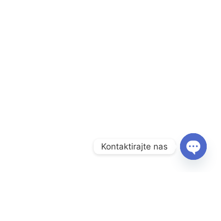
Kontaktirajte nas
O
P
E
N
C
Menu
H