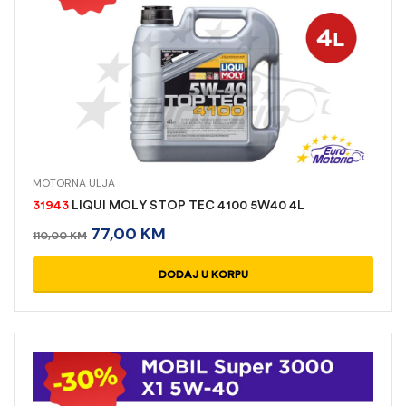
MOTORNA ULJA
31943
LIQUI MOLY STOP TEC 4100 5W40 4L
77,00
KM
110,00
KM
DODAJ U KORPU