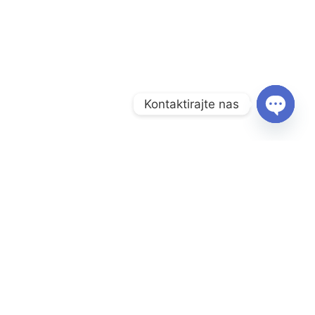
Kontaktirajte nas
O
P
E
N
C
Menu
H
Naslovnica
A
T
Prodavnica
Y
Informacije