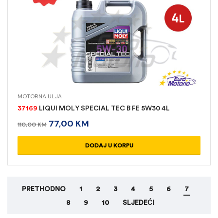
MOTORNA ULJA
37169
LIQUI MOLY SPECIAL TEC B FE 5W30 4L
77,00
KM
110,00
KM
DODAJ U KORPU
PRETHODNO
1
2
3
4
5
6
7
8
9
10
SLJEDEĆI