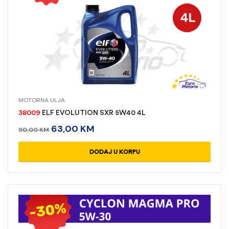
MOTORNA ULJA
38009
ELF EVOLUTION SXR 5W40 4L
63,00
KM
90,00
KM
DODAJ U KORPU