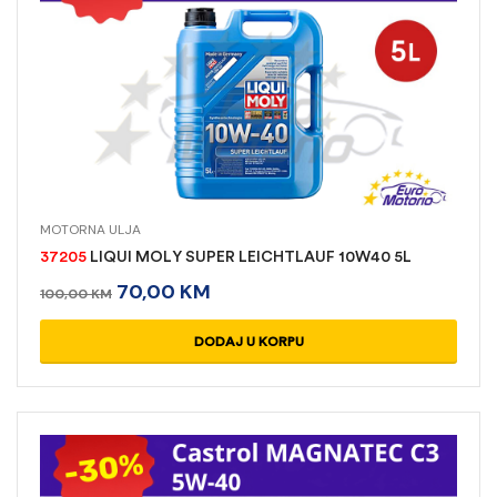
MOTORNA ULJA
37205
LIQUI MOLY SUPER LEICHT­LAUF 10W40 5L
70,00
KM
100,00
KM
DODAJ U KORPU