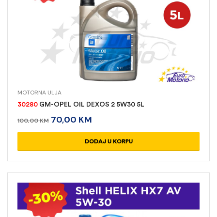
MOTORNA ULJA
30280
GM-OPEL OIL DEXOS 2 5W30 5L
70,00
KM
100,00
KM
DODAJ U KORPU