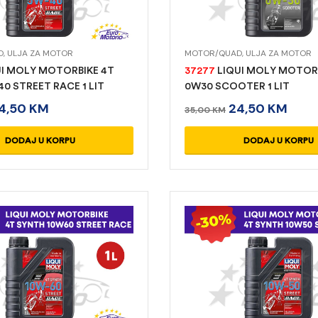
D
,
ULJA ZA MOTOR
MOTOR/QUAD
,
ULJA ZA MOTOR
I MOLY MOTORBIKE 4T
37277
LIQUI MOLY MOTORB
0 STREET RACE 1 LIT
0W30 SCOOTER 1 LIT
4,50
KM
24,50
KM
35,00
KM
DODAJ U KORPU
DODAJ U KORPU