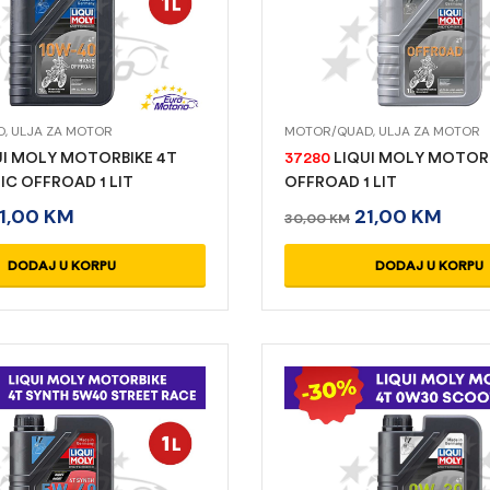
D
,
ULJA ZA MOTOR
MOTOR/QUAD
,
ULJA ZA MOTOR
UI MOLY MOTORBIKE 4T
37280
LIQUI MOLY MOTORB
IC OFFROAD 1 LIT
OFFROAD 1 LIT
1,00
KM
21,00
KM
30,00
KM
DODAJ U KORPU
DODAJ U KORPU