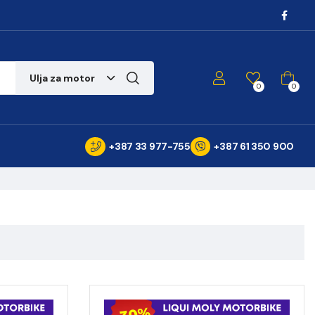
Ulja za motor
0
0
+387 33 977-755
+387 61 350 900