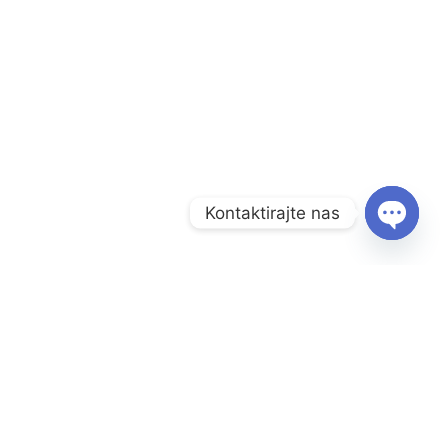
Kontaktirajte nas
O
P
E
N
C
H
A
Radno vrijeme:
T
Y