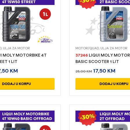
D
,
ULJA ZA MOTOR
MOTOR/QUAD
,
ULJA ZA MOTOR
I MOLY MOTORBIKE 4T
37246
LIQUI MOLY MOTORB
ET 1 LIT
BASIC SCOOTER 1 LIT
7,50
KM
17,50
KM
25,00
KM
DODAJ U KORPU
DODAJ U KORPU