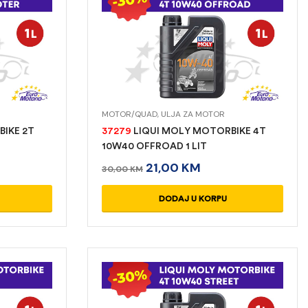
MOTOR/QUAD
,
ULJA ZA MOTOR
IKE 2T
37279
LIQUI MOLY MOTORBIKE 4T
10W40 OFFROAD 1 LIT
21,00
KM
30,00
KM
DODAJ U KORPU