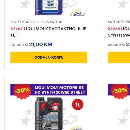
MOTOR/QUAD
,
ULJA ZA MOTOR
MOTOR/QUA
37267
LIQUI MOLY DVOTAKTNO ULJE
37253
LIQU
1 LIT
SYNTH 5W4
21,00
KM
2
30,00
KM
35,00
KM
DODAJ U KORPU