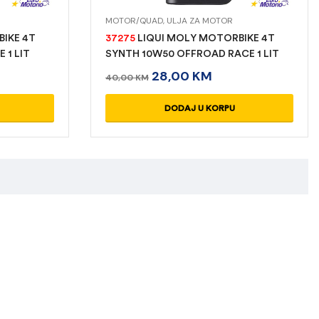
MOTOR/QUAD
,
ULJA ZA MOTOR
IKE 4T
37275
LIQUI MOLY MOTORBIKE 4T
 1 LIT
SYNTH 10W50 OFFROAD RACE 1 LIT
28,00
KM
40,00
KM
DODAJ U KORPU