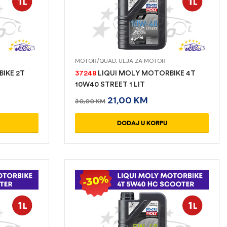
MOTOR/QUAD
,
ULJA ZA MOTOR
IKE 2T
37248
LIQUI MOLY MOTORBIKE 4T
10W40 STREET 1 LIT
21,00
KM
30,00
KM
DODAJ U KORPU