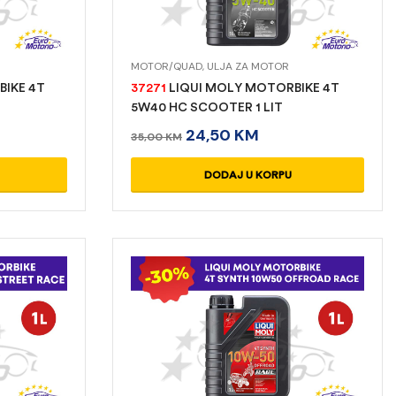
MOTOR/QUAD
,
ULJA ZA MOTOR
IKE 4T
37271
LIQUI MOLY MOTORBIKE 4T
5W40 HC SCOOTER 1 LIT
24,50
KM
35,00
KM
DODAJ U KORPU