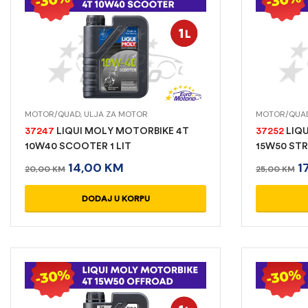
MOTOR/QUAD
,
ULJA ZA MOTOR
MOTOR/QUA
37247
LIQUI MOLY MOTORBIKE 4T
37252
LIQU
10W40 SCOOTER 1 LIT
15W50 STRE
14,00
KM
1
20,00
KM
25,00
KM
DODAJ U KORPU