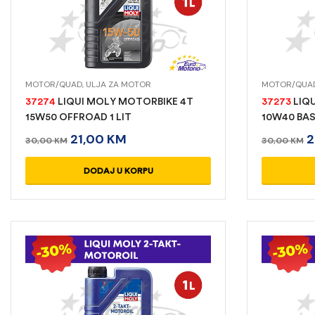
MOTOR/QUAD
,
ULJA ZA MOTOR
MOTOR/QUA
37274
LIQUI MOLY MOTORBIKE 4T
37273
LIQ
15W50 OFFROAD 1 LIT
10W40 BAS
21,00
KM
2
30,00
KM
30,00
KM
DODAJ U KORPU