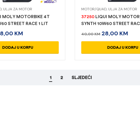
D
,
ULJA ZA MOTOR
MOTOR/QUAD
,
ULJA ZA MOTOR
I MOLY MOTORBIKE 4T
37250
LIQUI MOLY MOTORB
60 STREET RACE 1 LIT
SYNTH 10W60 STREET RACE
28,00
KM
28,00
KM
40,00
KM
DODAJ U KORPU
DODAJ U KORPU
1
2
SLJEDEĆI