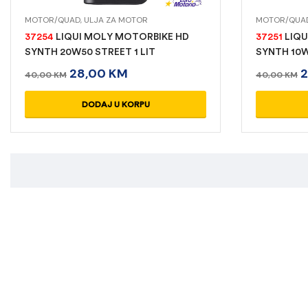
MOTOR/QUAD
,
ULJA ZA MOTOR
MOTOR/QUA
37254
LIQUI MOLY MOTORBIKE HD
37251
LIQU
SYNTH 20W50 STREET 1 LIT
SYNTH 10W
28,00
KM
40,00
KM
40,00
KM
DODAJ U KORPU