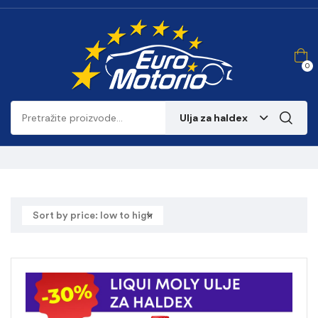
0
Ulja za haldex