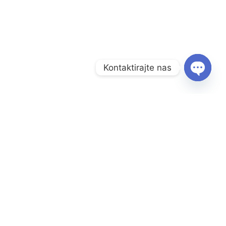
Kontaktirajte nas
O
P
E
N
C
Menu
H
Naslovnica
A
T
Prodavnica
Y
Informacije
O nama