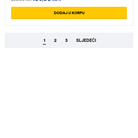
READ MORE
1
2
3
SLJEDEĆI