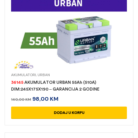
AKUMULATORI
,
URBAN
36145
AKUMULATOR URBAN 55Ah (510A)
DIM:245X175X190 – GARANCIJA 2 GODINE
98,00
KM
140,00
KM
DODAJ U KORPU