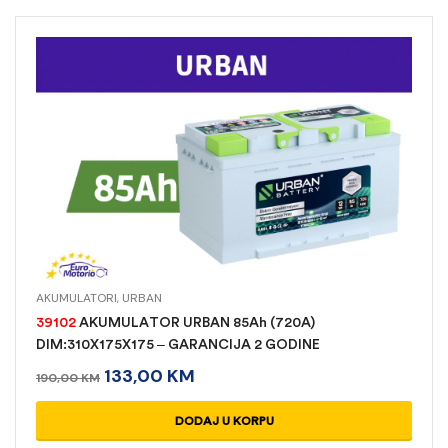
AKUMULATORI
,
URBAN
39102
AKUMULATOR URBAN 85Ah (720A)
DIM:310X175X175 – GARANCIJA 2 GODINE
133,00
KM
190,00
KM
DODAJ U KORPU