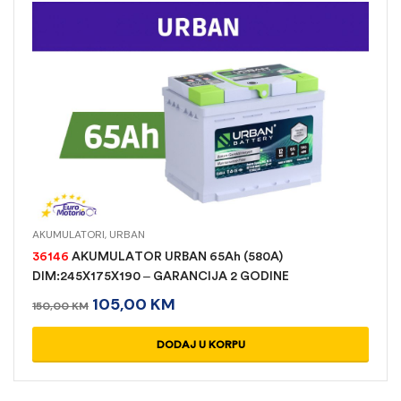
AKUMULATORI
,
URBAN
36146
AKUMULATOR URBAN 65Ah (580A)
DIM:245X175X190 – GARANCIJA 2 GODINE
105,00
KM
150,00
KM
DODAJ U KORPU