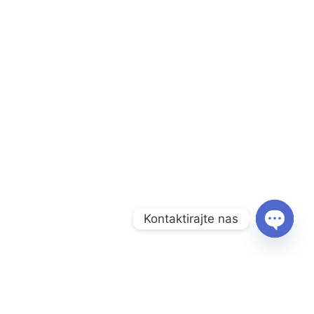
Kontaktirajte nas
O
P
E
N
C
Menu