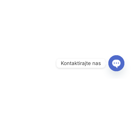
Kontaktirajte nas
O
P
E
N
C
H
A
Radno vrijeme:
T
Y