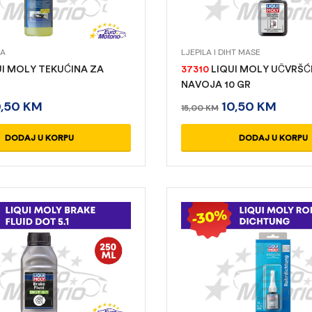
LA
LJEPILA I DIHT MASE
I MOLY TEKUĆINA ZA
37310
LIQUI MOLY UČVRŠĆ
T
NAVOJA 10 GR
0,50
KM
10,50
KM
15,00
KM
DODAJ U KORPU
DODAJ U KORPU