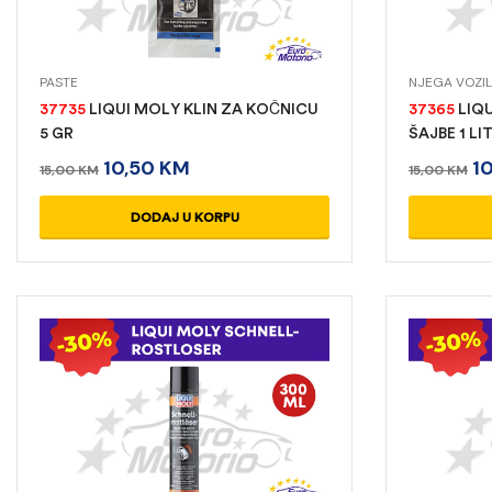
PASTE
NJEGA VOZI
37735
LIQUI MOLY KLIN ZA KOČNICU
37365
LIQU
5 GR
ŠAJBE 1 LI
10,50
KM
1
15,00
KM
15,00
KM
DODAJ U KORPU