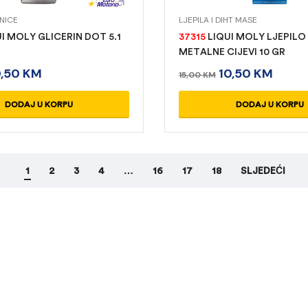
NICE
LJEPILA I DIHT MASE
I MOLY GLICERIN DOT 5.1
37315
LIQUI MOLY LJEPILO
METALNE CIJEVI 10 GR
0,50
KM
10,50
KM
15,00
KM
DODAJ U KORPU
DODAJ U KORPU
1
2
3
4
…
16
17
18
SLJEDEĆI