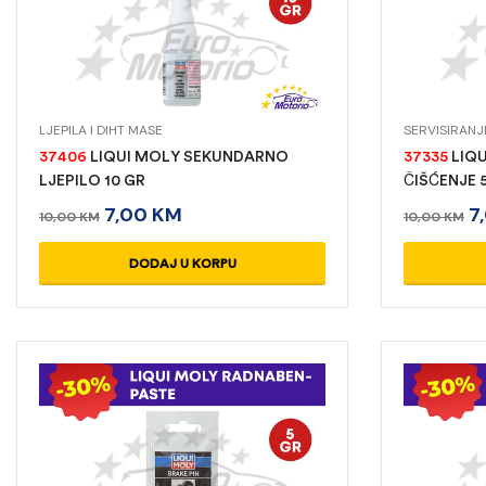
LJEPILA I DIHT MASE
SERVISIRANJ
37406
LIQUI MOLY SEKUNDARNO
37335
LIQU
LJEPILO 10 GR
ČIŠĆENJE 
7,00
KM
7
10,00
KM
10,00
KM
DODAJ U KORPU