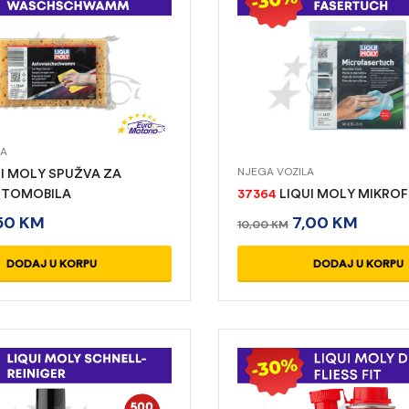
LA
NJEGA VOZILA
I MOLY SPUŽVA ZA
UTOMOBILA
37364
LIQUI MOLY MIKROF
50
KM
7,00
KM
10,00
KM
DODAJ U KORPU
DODAJ U KORPU