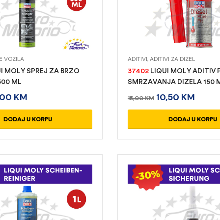
E VOZILA
ADITIVI
,
ADITIVI ZA DIZEL
I MOLY SPREJ ZA BRZO
37402
LIQUI MOLY ADITIV 
500 ML
SMRZAVANJA DIZELA 150 
,00
KM
10,50
KM
15,00
KM
DODAJ U KORPU
DODAJ U KORPU