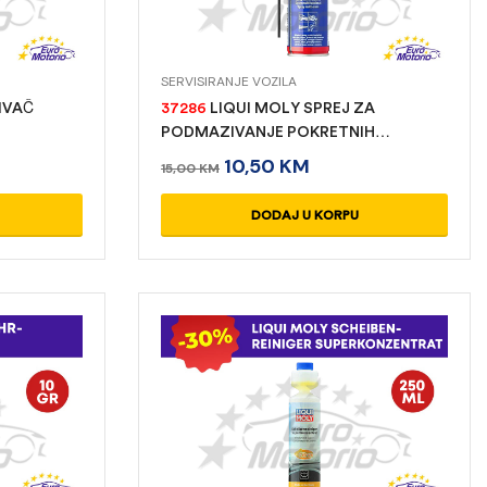
SERVISIRANJE VOZILA
IVAČ
37286
LIQUI MOLY SPREJ ZA
PODMAZIVANJE POKRETNIH
DIJELOVA WD40 200 ML
10,50
KM
15,00
KM
DODAJ U KORPU