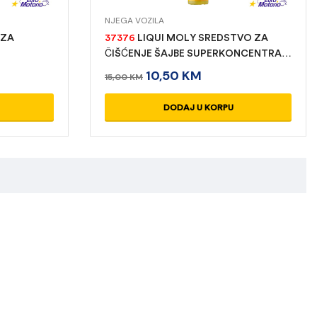
NJEGA VOZILA
 ZA
37376
LIQUI MOLY SREDSTVO ZA
ČIŠĆENJE ŠAJBE SUPERKONCENTRAT
250 ML
10,50
KM
15,00
KM
DODAJ U KORPU