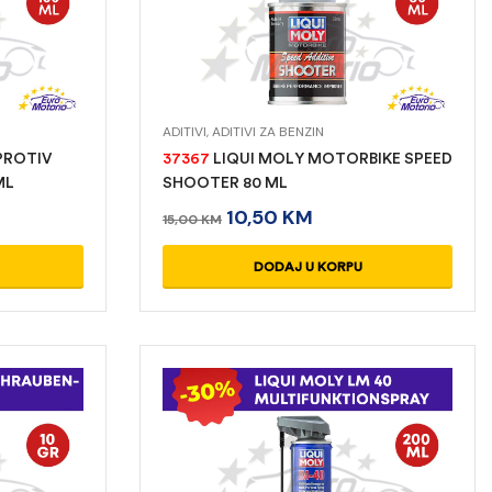
ADITIVI
,
ADITIVI ZA BENZIN
PROTIV
37367
LIQUI MOLY MOTORBIKE SPEED
ML
SHOOTER 80 ML
10,50
KM
15,00
KM
DODAJ U KORPU