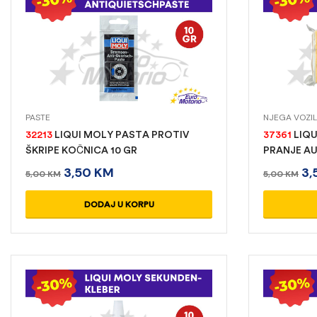
PASTE
NJEGA VOZI
32213
LIQUI MOLY PASTA PROTIV
37361
LIQU
ŠKRIPE KOČNICA 10 GR
PRANJE A
3,50
KM
3,
5,00
KM
5,00
KM
DODAJ U KORPU