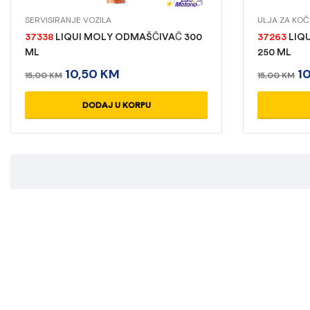
SERVISIRANJE VOZILA
ULJA ZA KOČ
37338
LIQUI MOLY ODMAŠČIVAČ 300
37263
LIQU
ML
250 ML
10,50
KM
1
15,00
KM
15,00
KM
DODAJ U KORPU