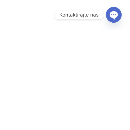
Kontaktirajte nas
O
P
E
N
C
H
A
Radno vrijeme:
T
Y
Pon – Pet: 08:00 – 17:00
Subota: 08:00 – 13:00
Nedjelja: Zatvoreno